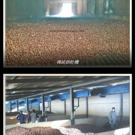
傳統烘乾機