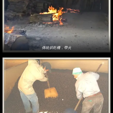
傳統烘乾機，帶火