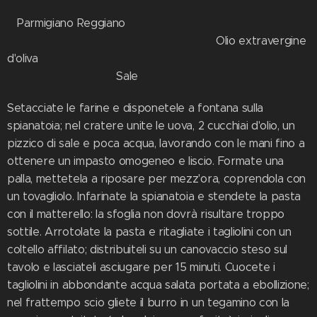
Parmigiano Reggiano
Olio extravergine
d'oliva
Sale
Setacciate le farine e disponetele a fontana sulla
spianatoia; nel cratere unite le uova, 2 cucchiai d'olio, un
pizzico di sale e poca acqua, lavorando con le mani fino a
ottenere un impasto omogeneo e liscio. Formate una
palla, mettetela a riposare per mezz'ora, coprendola con
un tovagliolo. Infarinate la spianatoia e stendete la pasta
con il matterello: la sfoglia non dovrà risultare troppo
sottile. Arrotolate la pasta e ritagliate i tagliolini con un
coltello affilato; distribuiteli su un canovaccio steso sul
tavolo e lasciateli asciugare per 15 minuti. Cuocete i
tagliolini in abbondante acqua salata portata a ebollizione;
nel frattempo scio gliete il burro in un tegamino con la