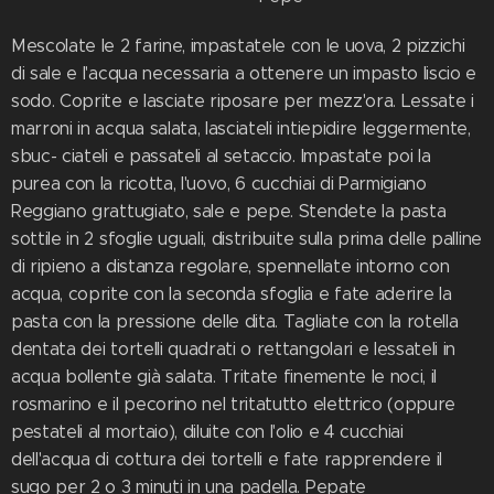
Mescolate le 2 farine, impastatele con le uova, 2 pizzichi
di sale e l'acqua necessaria a ottenere un impasto liscio e
sodo. Coprite e lasciate riposare per mezz'ora. Lessate i
marroni in acqua salata, lasciateli intiepidire leggermente,
sbuc- ciateli e passateli al setaccio. Impastate poi la
purea con la ricotta, l'uovo, 6 cucchiai di Parmigiano
Reggiano grattugiato, sale e pepe. Stendete la pasta
sottile in 2 sfoglie uguali, distribuite sulla prima delle palline
di ripieno a distanza regolare, spennellate intorno con
acqua, coprite con la seconda sfoglia e fate aderire la
pasta con la pressione delle dita. Tagliate con la rotella
dentata dei tortelli quadrati o rettangolari e lessateli in
acqua bollente già salata. Tritate finemente le noci, il
rosmarino e il pecorino nel tritatutto elettrico (oppure
pestateli al mortaio), diluite con l'olio e 4 cucchiai
dell'acqua di cottura dei tortelli e fate rapprendere il
sugo per 2 o 3 minuti in una padella. Pepate